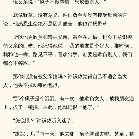
但父亲说：“疯子不做事情，只攻击别人。”
就像野草。没有意义。许识敛至今没有接受母亲的言
论，他感恩生命绝不是因为痛苦，他也讨厌野草。
所以他更欣赏和崇拜父亲。甚至在之后，也会下意识模
仿父亲的口吻。他记得他说：“我的朋友是个好人，那时候，
我和他一样。路见不平，喜欢出手。谁要是欺负别人，我们
都会不答应。”
那你们没有被父亲揍吗？许识敛觉得自己不适合当大
人，他丢不掉幼稚的包袱。
“那个疯子是个混混。有一次，他欺负女人，被我朋友遇
上，挨了一顿揍。从此，他就记恨上他了。”
“怎么恨？”许识敛听入迷了。
“跟踪，几乎每一天。他去哪，疯子就跟去哪。甚至，整