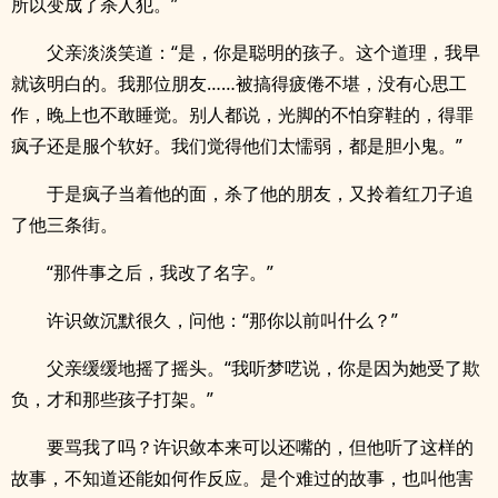
所以变成了杀人犯。”
父亲淡淡笑道：“是，你是聪明的孩子。这个道理，我早
就该明白的。我那位朋友……被搞得疲倦不堪，没有心思工
作，晚上也不敢睡觉。别人都说，光脚的不怕穿鞋的，得罪
疯子还是服个软好。我们觉得他们太懦弱，都是胆小鬼。”
于是疯子当着他的面，杀了他的朋友，又拎着红刀子追
了他三条街。
“那件事之后，我改了名字。”
许识敛沉默很久，问他：“那你以前叫什么？”
父亲缓缓地摇了摇头。“我听梦呓说，你是因为她受了欺
负，才和那些孩子打架。”
要骂我了吗？许识敛本来可以还嘴的，但他听了这样的
故事，不知道还能如何作反应。是个难过的故事，也叫他害