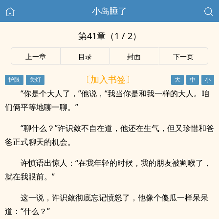
小岛睡了
第41章（1 / 2）
上一章
目录
封面
下一页
〔加入书签〕
“你是个大人了，”他说，“我当你是和我一样的大人。咱
们俩平等地聊一聊。”
“聊什么？”许识敛不自在道，他还在生气，但又珍惜和爸
爸正式聊天的机会。
许慎语出惊人：“在我年轻的时候，我的朋友被割喉了，
就在我眼前。”
这一说，许识敛彻底忘记愤怒了，他像个傻瓜一样呆呆
道：“什么？”