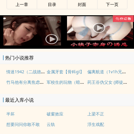
上一章
目录
封面
下一页
x
热门小说推荐
情迷1942（二战德国）
偏离航道（1v1h兄妹骨科bg）
金属牙套【骨科gl】
竹马他有分离焦虑（1v1）
军校生的玩物（暗黑NPH）
药王谷伪父女 (师徒养成)
最近入库小说
半坏
破窗效应
上梁不正
想要问问你敢不敢
云轨
浮生戏配