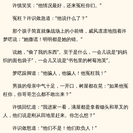
许慎笑笑：“他情况最好，还来冤枉你们。”
冤枉？许识敛急道：“他说什么了？”
那个孩子简直就像战场上的小前锋，威风凛凛地指着许
梦呓说：“她撒谎！明明都是她的错。”
说她，“偷了我的东西”。至于是什么，一会儿说是“妈妈
织的面包袋子”，一会儿又说是“书包里的树莓泡芙”。
梦呓跺脚道：“他骗人，他骗人！他冤枉我！”
男孩的母亲中气十足，一开口，树屋都在晃：“如果他冤
枉你，你哥哥怎么都不敢出来？”
许慎回忆道：“我进家一看，满屋都是拿着锄头和草叉的
人，他们说是刚从田地里赶来。你怎么想？”
许识敛怒道：“他们不是！他们欺负人！”