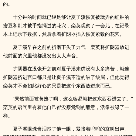
的。
十分钟的时间就已经足够让夏子溪恢复被玩弄的红肿的
蜜豆和刚才被手指捅过的花穴，栾英观察了一会儿，在记录
本上记录下数据，然后拿着扩阴器插入恢复紧致的花穴。
夏子溪早在之前的折磨下失了力气，栾英将扩阴器放进
他前面的穴里他都没发出太大声音。
扩阴器在没张开之前对夏子溪来讲没有太多痛苦，就连
扩阴器挤进宫口都只是让夏子溪不适的皱了皱眉，但他觉得
栾英才不会如此好心的只是把这个东西放进来而已。
“果然前面被肏熟了啊，这么容易就把这东西吞进去了。”
栾英的语气里有着他自己都没察觉到的醋意，活像被绿了一
样。
夏子溪眼珠含泪瞪了他一眼，紧接着呜呜的哀叫出声。