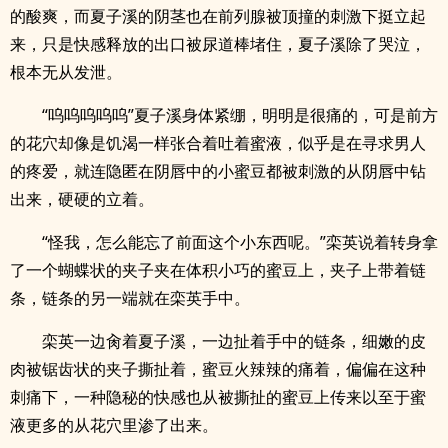
的酸爽，而夏子溪的阴茎也在前列腺被顶撞的刺激下挺立起
来，只是快感释放的出口被尿道棒堵住，夏子溪除了哭泣，
根本无从发泄。
“呜呜呜呜呜”夏子溪身体紧绷，明明是很痛的，可是前方
的花穴却像是饥渴一样张合着吐着蜜液，似乎是在寻求男人
的疼爱，就连隐匿在阴唇中的小蜜豆都被刺激的从阴唇中钻
出来，硬硬的立着。
“怪我，怎么能忘了前面这个小东西呢。”栾英说着转身拿
了一个蝴蝶状的夹子夹在体积小巧的蜜豆上，夹子上带着链
条，链条的另一端就在栾英手中。
栾英一边肏着夏子溪，一边扯着手中的链条，细嫩的皮
肉被锯齿状的夹子撕扯着，蜜豆火辣辣的痛着，偏偏在这种
刺痛下，一种隐秘的快感也从被撕扯的蜜豆上传来以至于蜜
液更多的从花穴里渗了出来。