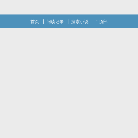
本站提示：各位书友要是觉得《病美人beta联姻后怀崽了》还不错的
话请不要忘记向您QQ群和微博里的朋友推荐哦！
首页
阅读记录
搜索小说
顶部