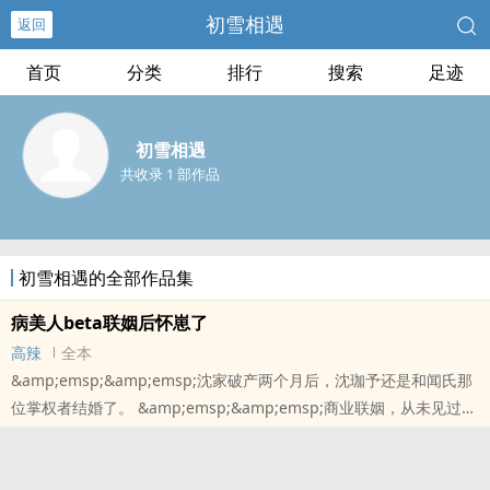
初雪相遇
返回
首页
分类
排行
搜索
足迹
初雪相遇
共收录 1 部作品
初雪相遇的全部作品集
病美人beta联姻后怀崽了
高辣
全本
&amp;emsp;&amp;emsp;沈家破产两个月后，沈珈予还是和闻氏那
位掌权者结婚了。 &amp;emsp;&amp;emsp;商业联姻，从未见过。
&amp;emsp;&amp;emsp;第一次见面那天，纤细的少年垂眸站在空
旷的会客厅里，愣怔地看着地毯上的花纹出神。
&amp;emsp;&amp;emsp;直到，一双漆黑昂贵